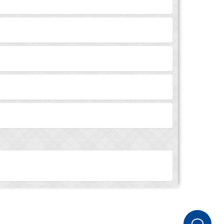
lka
!