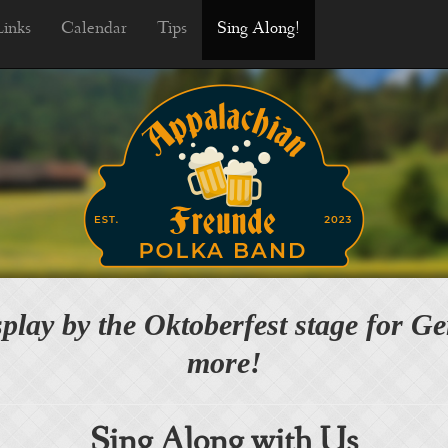
Links
Calendar
Tips
Sing Along!
play by the Oktoberfest stage for G
more!
Sing Along with Us